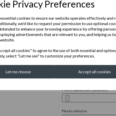
ie Privacy Preferences
Modèl de pneu
 essential cookies to ensure our website operates effectively and 
ditionally, we'd like to request your permission to use optional coo
Taille
ique ici les résultats de son
intended to enhance your browsing experience by offering person
isplaying advertisements that are relevant to you, and helping us to
t une vérification ultérieure
 website.
DOT
cept all cookies" to agree to the use of both essential and option
ely, select "Let me see" to customize your preferences.
Profondeur de bande de roule
Let me choose
Accept all cookies
Photo bande de roulement
Photo sinistre