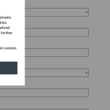
remains
kies.
alized
 further
al cookies.
ment