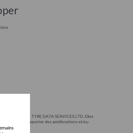
oper
ions
 la responsabilité de TYRE DATA SERVICES LTD. Elles
ans préavis, d’apporter des améliorations et/ou
remains