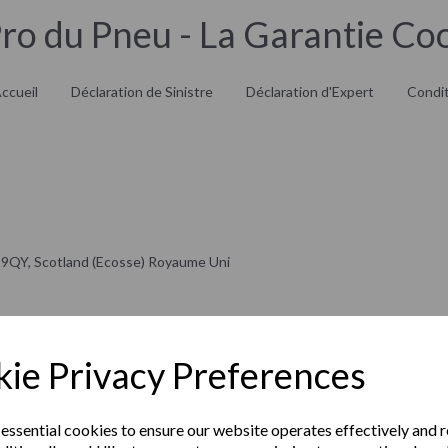
Pro du Pneu - La Garantie Co
ccueil
Déclaration de Sinistre
Déclaration d'Expert
Condit
6 9QY, Scotland (Ecosse) Royaume Uni
ie Privacy Preferences
 titre indicatif, elles sont non contractuelles et ne sauraient engager
E DATA SERVICES LTD se réserve également le droit, à tout moment et s
 essential cookies to ensure our website operates effectively and 