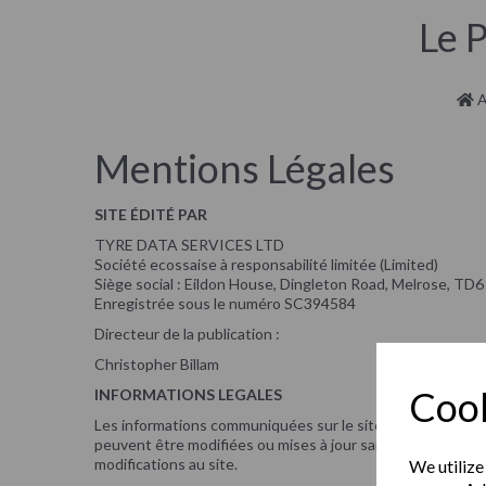
Le 
A
Mentions Légales
SITE ÉDITÉ PAR
TYRE DATA SERVICES LTD
Société ecossaise à responsabilité limitée (Limited)
Siège social : Eildon House, Dingleton Road, Melrose, TD
Enregistrée sous le numéro SC394584
Directeur de la publication :
Christopher Billam
Cook
INFORMATIONS LEGALES
Les informations communiquées sur le site sont fournies à
peuvent être modifiées ou mises à jour sans préavis. TYR
modifications au site.
We utilize